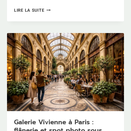
PARTIR
LIRE LA SUITE
EN
BANGLADESH
:
VISA,
ITINÉRAIRES
NATURE
ET
REPÈRES
TERRAIN
Galerie Vivienne à Paris :
flânerie et spot photo sous