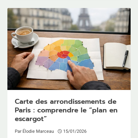
CHER
SUR
TURO
:
MÉTHODES
ET
PIÈGES
À
ÉVITER
Carte des arrondissements de
Paris : comprendre le “plan en
escargot”
Par
Élodie Marceau
15/01/2026