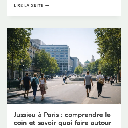
HAUTEUR
LIRE LA SUITE
DE
LA
TOUR
EIFFEL
:
CHIFFRES
FIABLES
ET
REPÈRES
CONCRETS
Jussieu à Paris : comprendre le
coin et savoir quoi faire autour