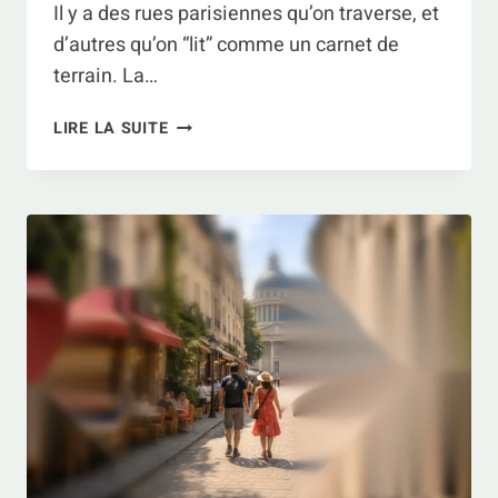
Il y a des rues parisiennes qu’on traverse, et
d’autres qu’on “lit” comme un carnet de
terrain. La…
RUE
LIRE LA SUITE
MOUFFETARD
À
PARIS
:
L’ITINÉRAIRE
VIVANT
DU
QUARTIER
LATIN