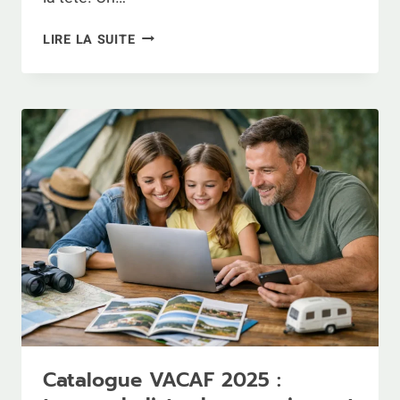
PLACE
LIRE LA SUITE
D’ITALIE
À
PARIS
:
COMPRENDRE
LE
QUARTIER,
S’Y
RENDRE
ET
QUOI
FAIRE
AUTOUR
Catalogue VACAF 2025 :