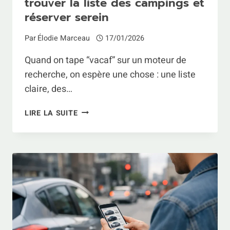
trouver la liste des campings et
réserver serein
Par
Élodie Marceau
17/01/2026
Quand on tape “vacaf” sur un moteur de
recherche, on espère une chose : une liste
claire, des…
CATALOGUE
LIRE LA SUITE
VACAF
2025
:
TROUVER
LA
LISTE
DES
CAMPINGS
ET
RÉSERVER