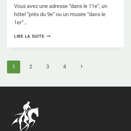
Vous avez une adresse “dans le 11e”, un
hôtel “près du 9e” ou un musée “dans le
1er”…
CARTE
LIRE LA SUITE
DES
ARRONDISSEMENTS
DE
PARIS
Navigation
Page
1
2
3
4
:
de
COMPRENDRE
suivante
LE
page
“PLAN
EN
ESCARGOT”