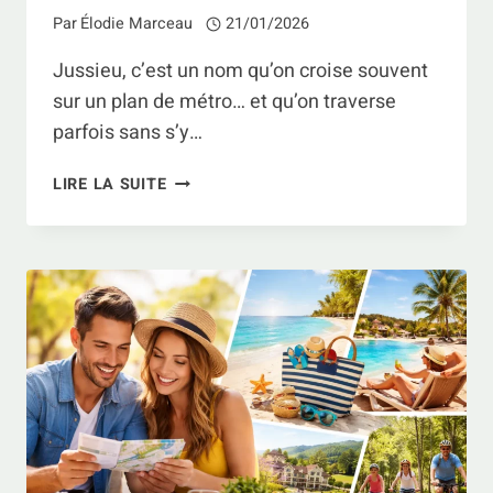
Par
Élodie Marceau
21/01/2026
Jussieu, c’est un nom qu’on croise souvent
sur un plan de métro… et qu’on traverse
parfois sans s’y…
JUSSIEU
LIRE LA SUITE
À
PARIS
:
COMPRENDRE
LE
COIN
ET
SAVOIR
QUOI
FAIRE
AUTOUR