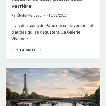
verrière
Par
Élodie Marceau
15/02/2026
Il y a des coins de Paris qui se traversent, et
d’autres qui se dégustent. La Galerie
Vivienne…
GALERIE
LIRE LA SUITE
VIVIENNE
À
PARIS
:
FLÂNERIE
ET
SPOT
PHOTO
SOUS
VERRIÈRE