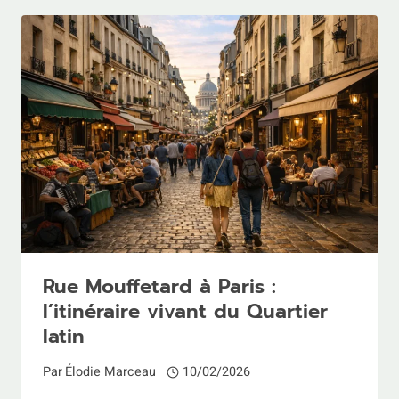
À
PARIS
:
CE
QU’ON
VOIT,
CE
QU’ON
RACONTE,
OÙ
SE
PLACER
Rue Mouffetard à Paris :
l’itinéraire vivant du Quartier
latin
Par
Élodie Marceau
10/02/2026