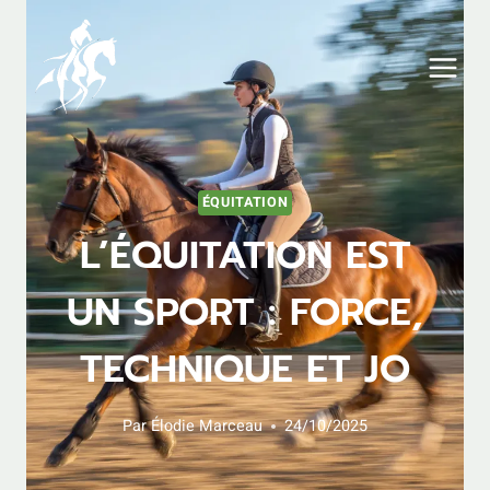
Aller
au
contenu
ÉQUITATION
L’ÉQUITATION EST
UN SPORT : FORCE,
TECHNIQUE ET JO
Par
Élodie Marceau
24/10/2025