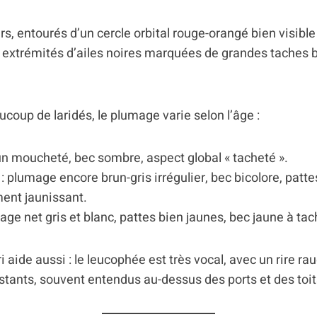
rs, entourés d’un cercle orbital rouge-orangé bien visible
s extrémités d’ailes noires marquées de grandes taches b
up de laridés, le plumage varie selon l’âge :
un moucheté, bec sombre, aspect global « tacheté ».
: plumage encore brun-gris irrégulier, bec bicolore, patte
ent jaunissant.
age net gris et blanc, pattes bien jaunes, bec jaune à ta
cri aide aussi : le leucophée est très vocal, avec un rire r
tants, souvent entendus au-dessus des ports et des toits