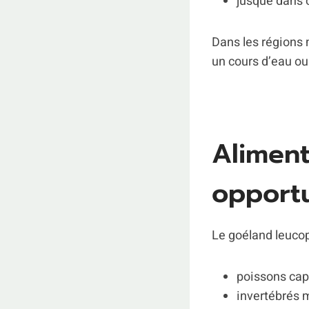
jusque dans c
Dans les régions m
un cours d’eau ou 
Aliment
opportu
Le goéland leuco
poissons capt
invertébrés m