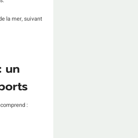
s.
de la mer, suivant
: un
ports
 comprend :