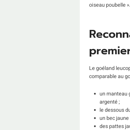
oiseau poubelle »
Reconn
premier
Le goéland leucop
comparable au goé
un manteau gr
argenté ;
le dessous du
un bec jaune 
des pattes ja