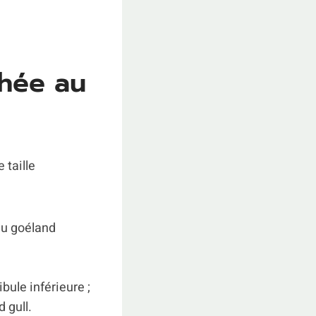
phée au
 taille
du goéland
bule inférieure ;
 gull.