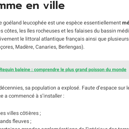
mme en ville
le goéland leucophée est une espèce essentiellement
mé
es côtes, les îles rocheuses et les falaises du bassin méd
vement le littoral atlantique français ainsi que plusieurs
(Açores, Madère, Canaries, Berlengas).
Requin baleine : comprendre le plus grand poisson du monde
écennies, sa population a explosé. Faute d’espace sur l
ce a commencé à s’installer :
des villes côtières ;
rands fleuves ;