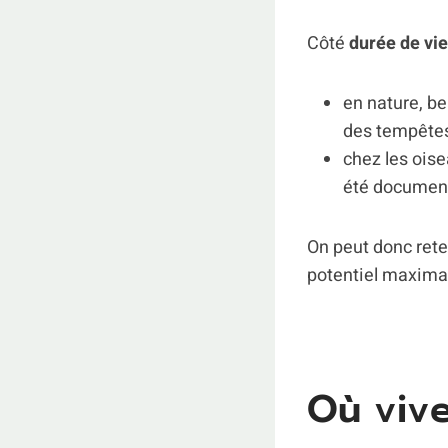
Côté
durée de vi
en nature, b
des tempêtes,
chez les oise
été documen
On peut donc ret
potentiel maximal
Où vive