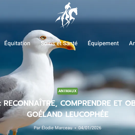
Équitation
Soins et Santé
Équipement
A
ANIMAUX
: RECONNAÎTRE, COMPRENDRE ET OB
GOÉLAND LEUCOPHÉE
Par
Élodie Marceau
04/01/2026