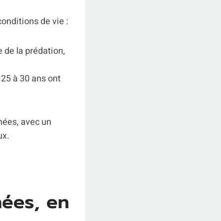
conditions de vie :
 de la prédation,
 25 à 30 ans ont
nées, avec un
ux.
hées, en