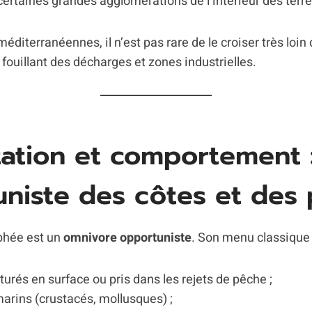
ertaines grandes agglomérations de l’intérieur des terre
éditerranéennes, il n’est pas rare de le croiser très loin 
fouillant des décharges et zones industrielles.
ation et comportement 
niste des côtes et des 
phée est un
omnivore opportuniste
. Son menu classique
urés en surface ou pris dans les rejets de pêche ;
arins (crustacés, mollusques) ;