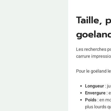
Taille,
goelan
Les recherches pou
carrure impressio
Pour le goéland l
Longueur
: j
Envergure
: 
Poids
: en mo
plus lourds q