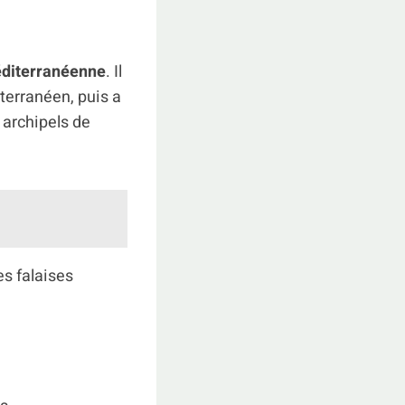
diterranéenne
. Il
iterranéen, puis a
 archipels de
es falaises