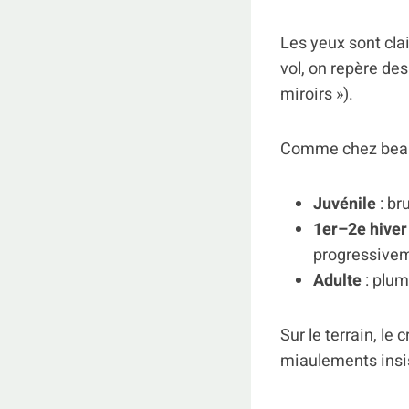
Les yeux sont clai
vol, on repère de
miroirs »).
Comme chez beauco
Juvénile
: br
1er–2e hiver
progressivem
Adulte
: plum
Sur le terrain, le 
miaulements insis