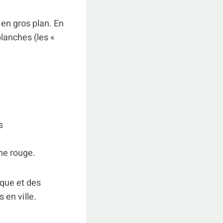
 en gros plan. En
lanches (les «
s
che rouge.
auque et des
 en ville.