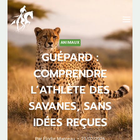
Aller
au
contenu
ANIMAUX
GUÉPARD :
COMPRENDRE
L’ATHLÈTE DES
SAVANES, SANS
IDÉES REÇUES
Par
Élodie Marceau
21/02/2026