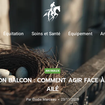
Équitation
Soins et Santé
Équipement
A
ANIMAUX
ON BALCON : COMMENT AGIR FACE À
AILÉ
Par
Élodie Marceau
23/11/2025