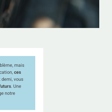
roblème, mais
ication,
ces
t demi, vous
futurs
. Une
ge notre