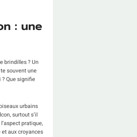
on : une
 brindilles ? Un
cite souvent une
i ? Que signifie
 oiseaux urbains
on, surtout s’il
l’aspect pratique,
ire et aux croyances