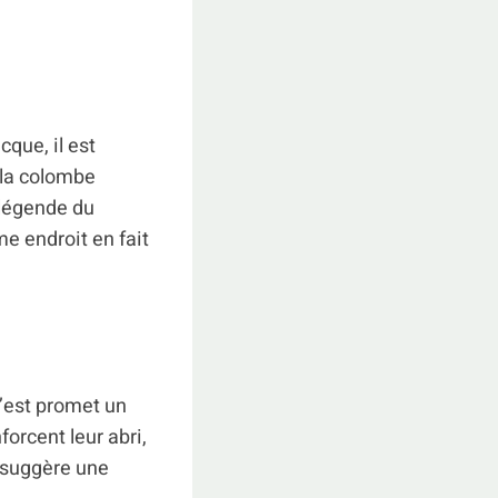
cque, il est
 la colombe
 légende du
e endroit en fait
 l’est promet un
orcent leur abri,
e suggère une