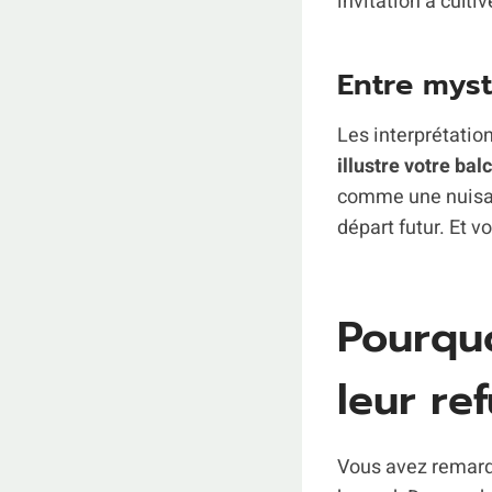
invitation à cultiv
Entre myst
Les interprétatio
illustre votre ba
comme une nuisanc
départ futur. Et 
Pourquo
leur re
Vous avez remarqu