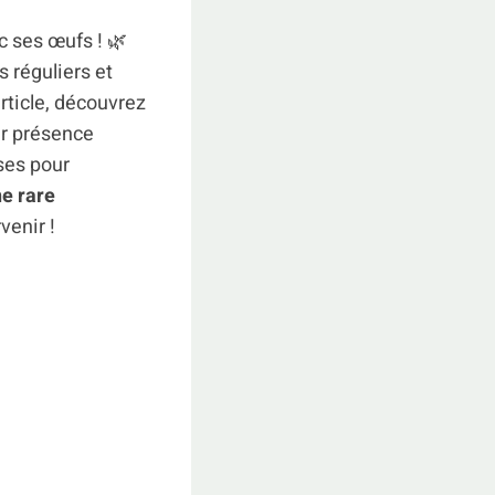
c ses œufs ! 🌿
s réguliers et
rticle, découvrez
ur présence
uses pour
e rare
venir !