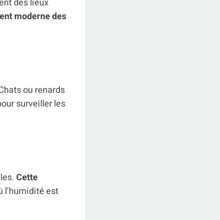
ent des lieux
lent moderne des
 Chats ou renards
our surveiller les
lles.
Cette
où l’humidité est