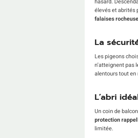
hasard. Descendan
élevés et abrités 
falaises rocheuse
La sécurit
Les pigeons chois
n’atteignent pas 
alentours tout en 
L’abri idé
Un coin de balcon 
protection rappell
limitée.