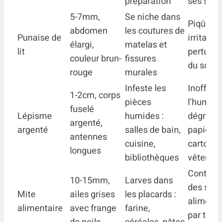
préparation
ses squ
5-7mm,
Se niche dans
Piqûres
abdomen
les coutures de
Punaise de
irritante
élargi,
matelas et
lit
perturba
couleur brun-
fissures
du somm
rouge
murales
Infeste les
Inoffens
1-2cm, corps
pièces
l’humain
fuselé
Lépisme
humides :
dégrade
argenté,
argenté
salles de bain,
papiers,
antennes
cuisine,
cartons 
longues
bibliothèques
vêtemen
Contami
10-15mm,
Larves dans
des stoc
Mite
ailes grises
les placards :
alimenta
alimentaire
avec frange
farine,
par toile