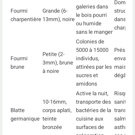
Domma
galeries dans
Fourmi
Grande (6-
structur
le bois pourri
charpentière
13mm), noire
dans les
ou humide
charpen
sans le manger
Colonies de
5000 à 15000
Présenc
Petite (2-
Fourmi
individus,
envahiss
3mm), brune
brune
attirées par les
mais pa
à noire
sucres et
dégât ma
amidons
Active la nuit,
Risque
10-16mm,
transporte des
sanitaire
Blatte
corps aplati,
bactéries de la
transme
germanique
teinte
cuisine aux
salmonel
bronzée
surfaces de
asthme 