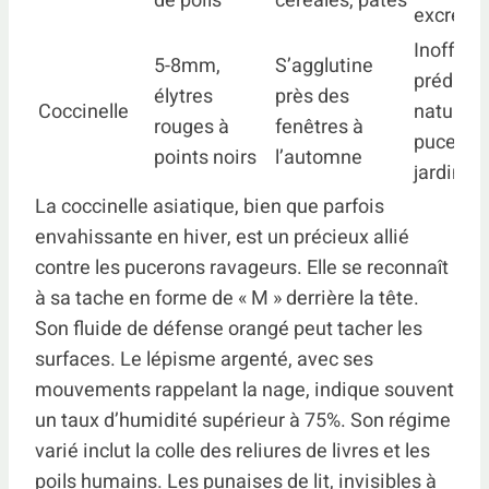
de poils
céréales, pâtes
excréme
Inoffens
5-8mm,
S’agglutine
prédate
élytres
près des
Coccinelle
naturel 
rouges à
fenêtres à
puceron
points noirs
l’automne
jardin
La coccinelle asiatique, bien que parfois
envahissante en hiver, est un précieux allié
contre les pucerons ravageurs. Elle se reconnaît
à sa tache en forme de « M » derrière la tête.
Son fluide de défense orangé peut tacher les
surfaces. Le lépisme argenté, avec ses
mouvements rappelant la nage, indique souvent
un taux d’humidité supérieur à 75%. Son régime
varié inclut la colle des reliures de livres et les
poils humains. Les punaises de lit, invisibles à