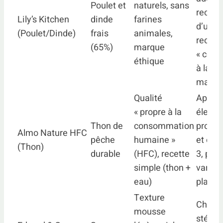
Poulet et
naturels, sans
recher
Lily’s Kitchen
dinde
farines
d’une
(Poulet/Dinde)
frais
animales,
recett
(65%)
marque
« com
éthique
à la
maison
Qualité
Apport
« propre à la
élevé 
Thon de
consommation
protéi
Almo Nature HFC
pêche
humaine »
et omé
(Thon)
durable
(HFC), recette
3, pour
simple (thon +
varier 
eau)
plaisir
Texture
Chats
mousse
stérili