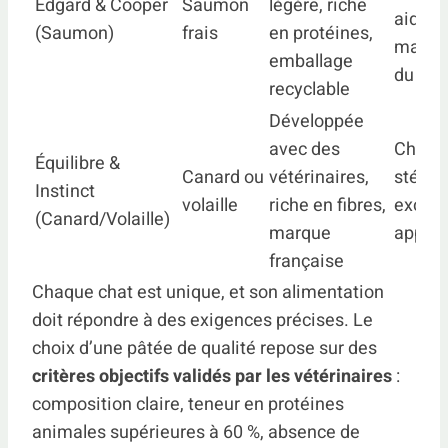
Edgard & Cooper
Saumon
légère, riche
aide a
(Saumon)
frais
en protéines,
mainti
emballage
du poi
recyclable
Développée
avec des
Chats
Équilibre &
Canard ou
vétérinaires,
stérili
Instinct
volaille
riche en fibres,
excell
(Canard/Volaille)
marque
appét
française
Chaque chat est unique, et son alimentation
doit répondre à des exigences précises. Le
choix d’une pâtée de qualité repose sur des
critères objectifs validés par les vétérinaires
:
composition claire, teneur en protéines
animales supérieures à 60 %, absence de