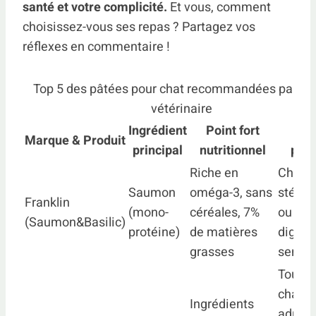
santé et votre complicité.
Et vous, comment
choisissez-vous ses repas ? Partagez vos
réflexes en commentaire !
Top 5 des pâtées pour chat recommandées par no
vétérinaire
Ingrédient
Point fort
Idé
Marque & Produit
principal
nutritionnel
pou
Riche en
Chats
Saumon
oméga-3, sans
stérili
Franklin
(mono-
céréales, 7%
ou à
(Saumon&Basilic)
protéine)
de matières
digest
grasses
sensib
Tous l
chats
Ingrédients
adulte