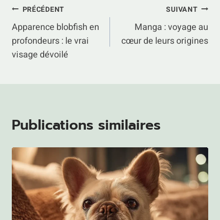
Navigation
PRÉCÉDENT
SUIVANT
Apparence blobfish en
Manga : voyage au
de
profondeurs : le vrai
cœur de leurs origines
l’article
visage dévoilé
Publications similaires