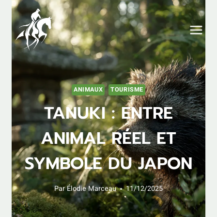
Aller
au
contenu
ANIMAUX
TOURISME
TANUKI : ENTRE
ANIMAL RÉEL ET
SYMBOLE DU JAPON
Par
Élodie Marceau
11/12/2025