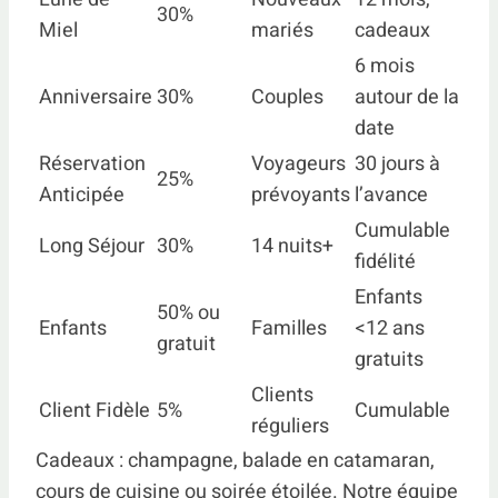
30%
Miel
mariés
cadeaux
6 mois
Anniversaire
30%
Couples
autour de la
date
Réservation
Voyageurs
30 jours à
25%
Anticipée
prévoyants
l’avance
Cumulable
Long Séjour
30%
14 nuits+
fidélité
Enfants
50% ou
Enfants
Familles
<12 ans
gratuit
gratuits
Clients
Client Fidèle
5%
Cumulable
réguliers
Cadeaux : champagne, balade en catamaran,
cours de cuisine ou soirée étoilée. Notre équipe