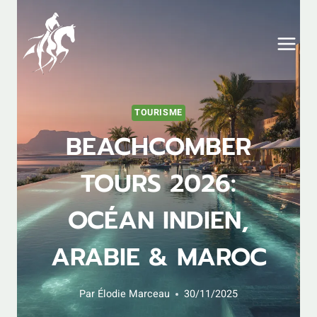
Aller
au
contenu
TOURISME
BEACHCOMBER
TOURS 2026:
OCÉAN INDIEN,
ARABIE & MAROC
Par
Élodie Marceau
30/11/2025