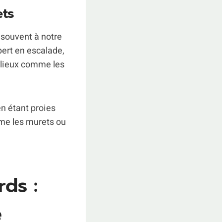
ets
 souvent à notre
pert en escalade,
ilieux comme les
 en étant proies
mme les murets ou
ds :
e