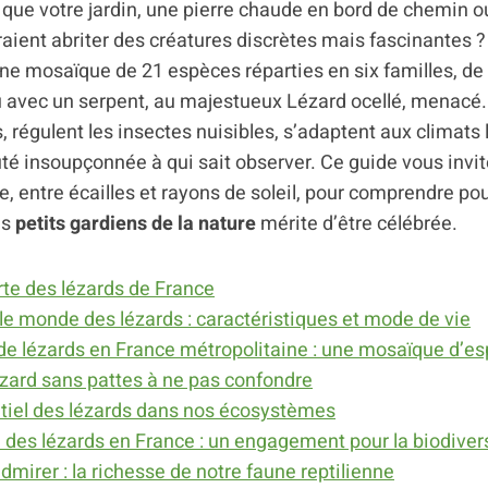
que votre jardin, une pierre chaude en bord de chemin o
raient abriter des créatures discrètes mais fascinantes ?
ne mosaïque de 21 espèces réparties en six familles, de l
avec un serpent, au majestueux Lézard ocellé, menacé. 
, régulent les insectes nuisibles, s’adaptent aux climats l
té insoupçonnée à qui sait observer. Ce guide vous invit
le, entre écailles et rayons de soleil, pour comprendre p
es
petits gardiens de la nature
mérite d’être célébrée.
rte des lézards de France
e monde des lézards : caractéristiques et mode de vie
 de lézards en France métropolitaine : une mosaïque d’e
lézard sans pattes à ne pas confondre
ntiel des lézards dans nos écosystèmes
 des lézards en France : un engagement pour la biodiver
dmirer : la richesse de notre faune reptilienne