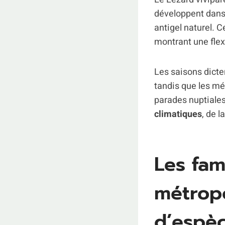
développent dans 
antigel naturel. 
montrant une flexi
Les saisons dicten
tandis que les mér
parades nuptiales,
climatiques
, de 
Les fam
métropo
d’espè