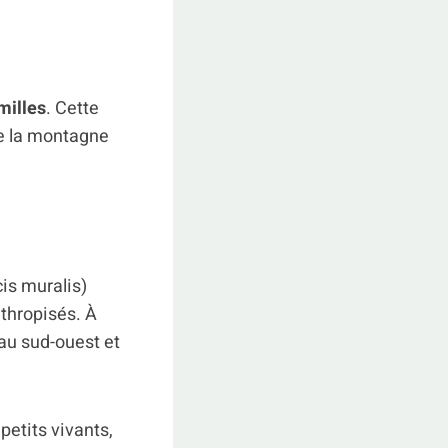
milles
. Cette
de la montagne
cis muralis)
nthropisés. À
 au sud-ouest et
petits vivants,