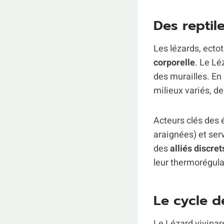
Des reptil
Les lézards, ect
corporelle
. Le Lé
des murailles. En 
milieux variés, d
Acteurs clés des 
araignées) et ser
des
alliés discret
leur thermorégulat
Le cycle d
Le Lézard vivipar