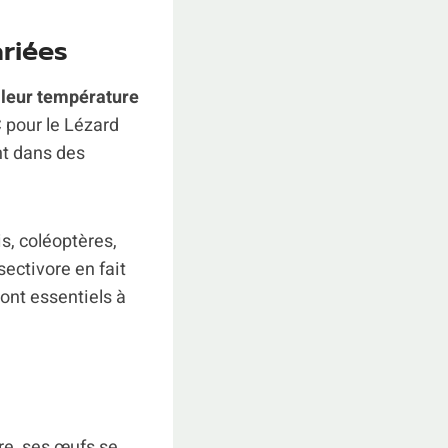
ariées
 leur température
 pour le Lézard
ent dans des
s, coléoptères,
ectivore en fait
sont essentiels à
re, ses œufs se