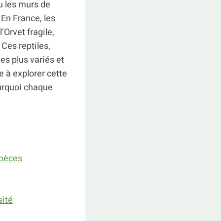
u les murs de
 En France, les
’Orvet fragile,
Ces reptiles,
es plus variés et
e à explorer cette
ourquoi chaque
spèces
sité