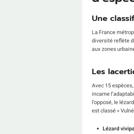
Une classi
La France métrop
diversité reflète
aux zones urbain
Les lacert
Avec 15 espèces
incarne l’adaptabi
l’opposé, le lézar
est classé « Vuln
Lézard vivip