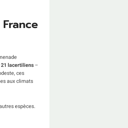
 France
romenade
21 lacertiliens
–
odeste, ces
es aux climats
d’autres espèces.