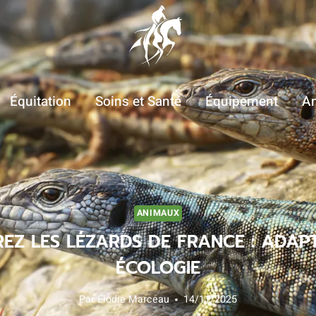
Équitation
Soins et Santé
Équipement
A
ANIMAUX
EZ LES LÉZARDS DE FRANCE : ADAPT
ÉCOLOGIE
Par
Élodie Marceau
14/11/2025