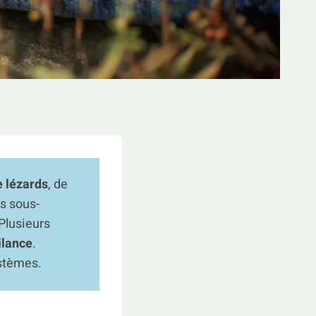
e lézards
, de
s sous-
 Plusieurs
ilance
.
ystèmes.