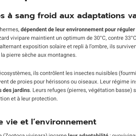
es à sang froid aux adaptations v
othermes,
dépendent de leur environnement pour réguler
zard vivipare maintient un optimum de 30°C, contre 33°C
alternant exposition solaire et repli à l’ombre, ils surviv
e la pierre sèche aux montagnes.
écosystèmes, ils contrôlent les insectes nuisibles (fourmi
vent de proies pour hérissons ou oiseaux. Leur régime ins
s des jardins
. Leurs refuges (pierres, végétation basse) 
ion et à leur protection.
e vie et l’environnement
e (Zootoca vivipara) incarne
leur adaptabilité
: ovovivipa