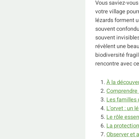
Vous saviez-vous 
votre village pour
lézards forment u
souvent confondu 
souvent invisibles
révèlent une beau
biodiversité fragi
rencontre avec c
À la découve
Comprendre l
Les familles
L’orvet : un 
Le rôle esse
La protection
Observer et a